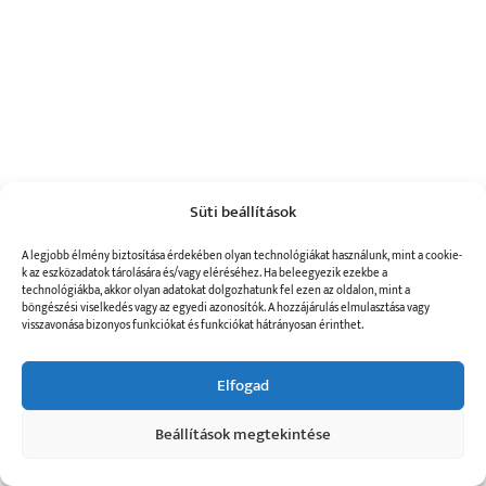
Süti beállítások
A legjobb élmény biztosítása érdekében olyan technológiákat használunk, mint a cookie-
k az eszközadatok tárolására és/vagy eléréséhez. Ha beleegyezik ezekbe a
technológiákba, akkor olyan adatokat dolgozhatunk fel ezen az oldalon, mint a
böngészési viselkedés vagy az egyedi azonosítók. A hozzájárulás elmulasztása vagy
visszavonása bizonyos funkciókat és funkciókat hátrányosan érinthet.
Elfogad
Beállítások megtekintése